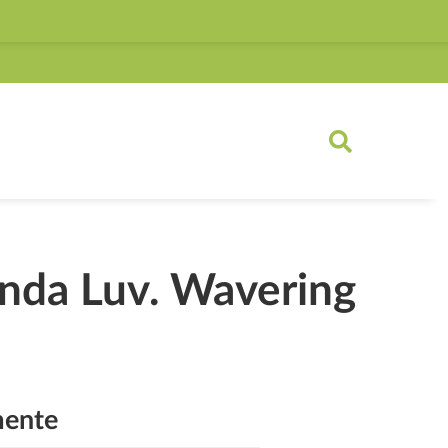
Link)
inda Luv. Wavering
ente